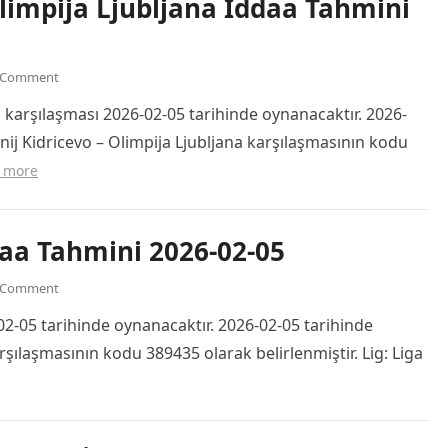
limpija Ljubljana İddaa Tahmini
 Comment
a karşılaşması 2026-02-05 tarihinde oynanacaktır. 2026-
ij Kidricevo – Olimpija Ljubljana karşılaşmasının kodu
 more
daa Tahmini 2026-02-05
 Comment
02-05 tarihinde oynanacaktır. 2026-02-05 tarihinde
şılaşmasının kodu 389435 olarak belirlenmiştir. Lig: Liga