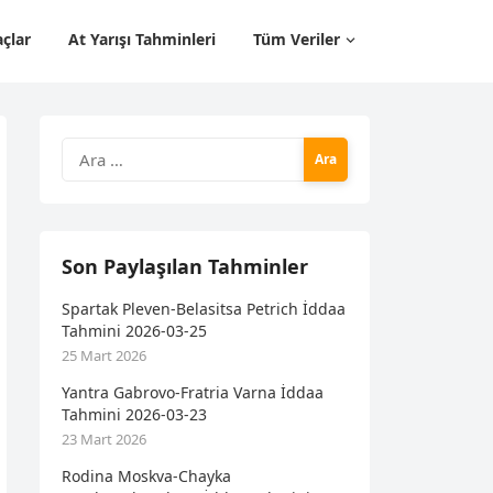
çlar
At Yarışı Tahminleri
Tüm Veriler
Arama:
Son Paylaşılan Tahminler
Spartak Pleven-Belasitsa Petrich İddaa
Tahmini 2026-03-25
25 Mart 2026
Yantra Gabrovo-Fratria Varna İddaa
Tahmini 2026-03-23
23 Mart 2026
Rodina Moskva-Chayka