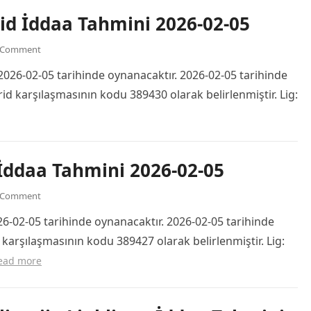
rid İddaa Tahmini 2026-02-05
 Comment
 2026-02-05 tarihinde oynanacaktır. 2026-02-05 tarihinde
id karşılaşmasının kodu 389430 olarak belirlenmiştir. Lig:
 İddaa Tahmini 2026-02-05
 Comment
26-02-05 tarihinde oynanacaktır. 2026-02-05 tarihinde
 karşılaşmasının kodu 389427 olarak belirlenmiştir. Lig:
ead more