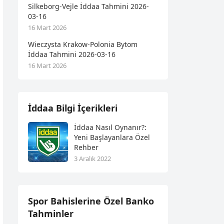
Silkeborg-Vejle İddaa Tahmini 2026-
03-16
16 Mart 2026
Wieczysta Krakow-Polonia Bytom
İddaa Tahmini 2026-03-16
16 Mart 2026
İddaa Bilgi İçerikleri
İddaa Nasıl Oynanır?:
Yeni Başlayanlara Özel
Rehber
3 Aralık 2022
Spor Bahislerine Özel Banko
Tahminler