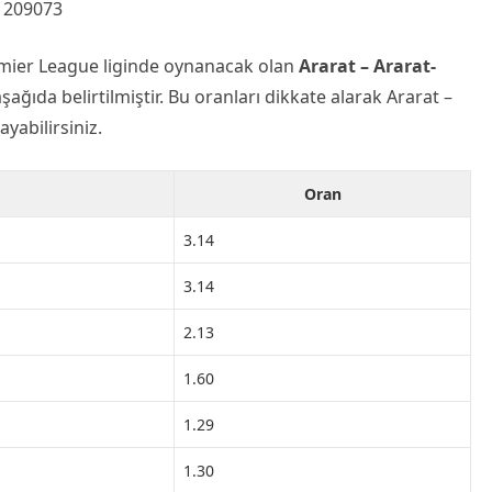
209073
mier League liginde oynanacak olan
Ararat – Ararat-
ağıda belirtilmiştir. Bu oranları dikkate alarak Ararat –
yabilirsiniz.
Oran
3.14
3.14
2.13
1.60
1.29
1.30