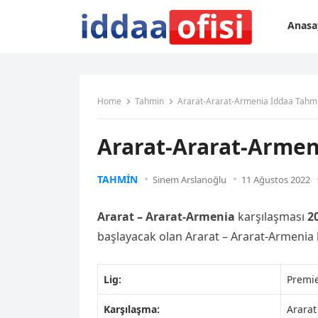
Anasa
Home
Tahmin
Ararat-Ararat-Armenia İddaa Tahm
Ararat-Ararat-Armen
TAHMIN
Sinem Arslanoğlu
11 Ağustos 2022
Ararat – Ararat-Armenia
karşılaşması
2
başlayacak olan Ararat – Ararat-Armenia
Lig:
Premi
Karşılaşma:
Ararat