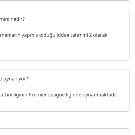
mini nedir?
 uzmanların yapmış olduğu iddaa tahmini 2 olarak
te oynanıyor*
utbol liginin Premier League liginde oynanmaktadır.