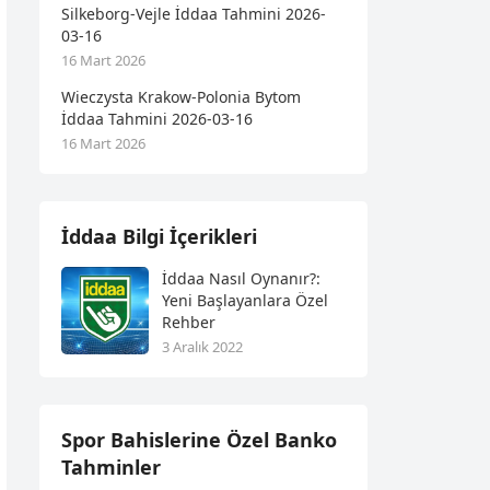
Silkeborg-Vejle İddaa Tahmini 2026-
03-16
16 Mart 2026
Wieczysta Krakow-Polonia Bytom
İddaa Tahmini 2026-03-16
16 Mart 2026
İddaa Bilgi İçerikleri
İddaa Nasıl Oynanır?:
Yeni Başlayanlara Özel
Rehber
3 Aralık 2022
Spor Bahislerine Özel Banko
Tahminler