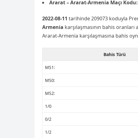
Ararat – Ararat-Armenia Maçı Kodu:
2022-08-11
tarihinde 209073 koduyla Pre
Armenia
karşılaşmasının bahis oranları aş
Ararat-Armenia karşılaşmasına bahis oyna
Bahis Türü
MS1:
MS0:
MS2:
1/0
0/2
1/2