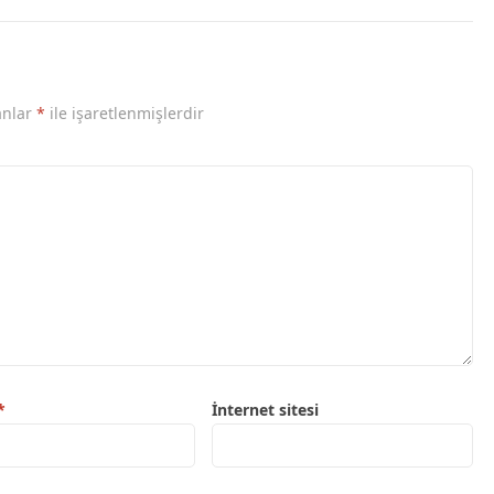
anlar
*
ile işaretlenmişlerdir
*
İnternet sitesi