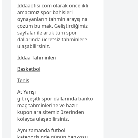
İddaaofisi.com olarak öncelikli
amacımız spor bahisleri
oynayanların tahmin arayışına
çözüm bulmak. Geliştirdiğimiz
sayfalar ile artık tüm spor
dallarında ücretsiz tahminlere
ulaşabilirsiniz.
İddaa Tahminleri
Basketbol
Tenis
At Yarışı
gibi çeşitli spor dallarında banko
maç tahminlerine ve hazır
kuponlara sitemiz üzerinden
kolayca ulaşabilirsiniz.
Aynı zamanda futbol
kategorisinde günün bankosu