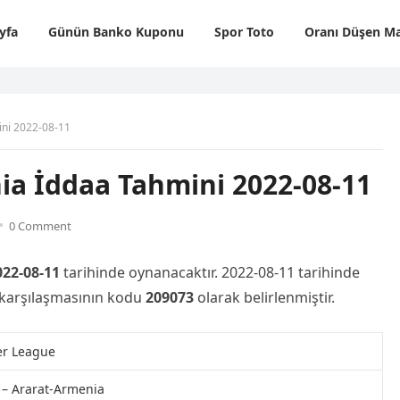
yfa
Günün Banko Kuponu
Spor Toto
Oranı Düşen Ma
ini 2022-08-11
ia İddaa Tahmini 2022-08-11
0 Comment
022-08-11
tarihinde oynanacaktır. 2022-08-11 tarihinde
 karşılaşmasının kodu
209073
olarak belirlenmiştir.
er League
 – Ararat-Armenia