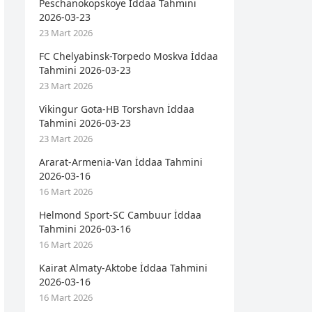
Peschanokopskoye İddaa Tahmini
2026-03-23
23 Mart 2026
FC Chelyabinsk-Torpedo Moskva İddaa
Tahmini 2026-03-23
23 Mart 2026
Vikingur Gota-HB Torshavn İddaa
Tahmini 2026-03-23
23 Mart 2026
Ararat-Armenia-Van İddaa Tahmini
2026-03-16
16 Mart 2026
Helmond Sport-SC Cambuur İddaa
Tahmini 2026-03-16
16 Mart 2026
Kairat Almaty-Aktobe İddaa Tahmini
2026-03-16
16 Mart 2026