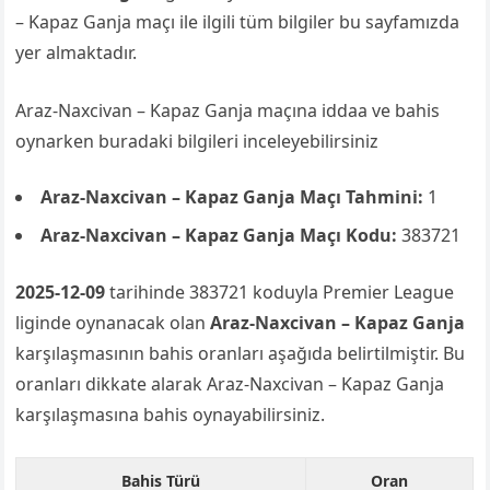
– Kapaz Ganja maçı ile ilgili tüm bilgiler bu sayfamızda
yer almaktadır.
Araz-Naxcivan – Kapaz Ganja maçına iddaa ve bahis
oynarken buradaki bilgileri inceleyebilirsiniz
Araz-Naxcivan – Kapaz Ganja Maçı Tahmini:
1
Araz-Naxcivan – Kapaz Ganja Maçı Kodu:
383721
2025-12-09
tarihinde 383721 koduyla Premier League
liginde oynanacak olan
Araz-Naxcivan – Kapaz Ganja
karşılaşmasının bahis oranları aşağıda belirtilmiştir. Bu
oranları dikkate alarak Araz-Naxcivan – Kapaz Ganja
karşılaşmasına bahis oynayabilirsiniz.
Bahis Türü
Oran