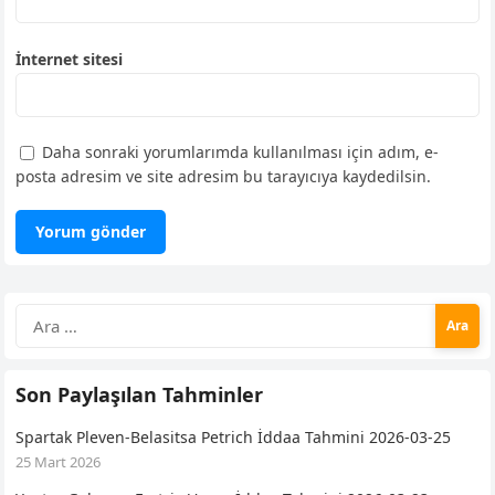
İnternet sitesi
Daha sonraki yorumlarımda kullanılması için adım, e-
posta adresim ve site adresim bu tarayıcıya kaydedilsin.
Arama:
Son Paylaşılan Tahminler
Spartak Pleven-Belasitsa Petrich İddaa Tahmini 2026-03-25
25 Mart 2026