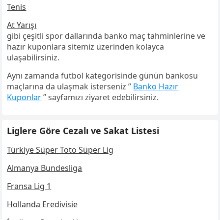
Tenis
At Yarışı
gibi çeşitli spor dallarında banko maç tahminlerine ve
hazır kuponlara sitemiz üzerinden kolayca
ulaşabilirsiniz.
Aynı zamanda futbol kategorisinde günün bankosu
maçlarına da ulaşmak isterseniz ”
Banko Hazır
Kuponlar
” sayfamızı ziyaret edebilirsiniz.
Liglere Göre Cezalı ve Sakat Listesi
Türkiye Süper Toto Süper Lig
Almanya Bundesliga
Fransa Lig 1
Hollanda Eredivisie