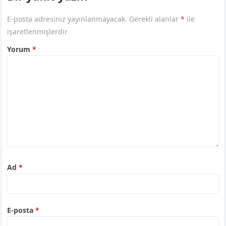
E-posta adresiniz yayınlanmayacak.
Gerekli alanlar
*
ile
işaretlenmişlerdir
Yorum
*
Ad
*
E-posta
*