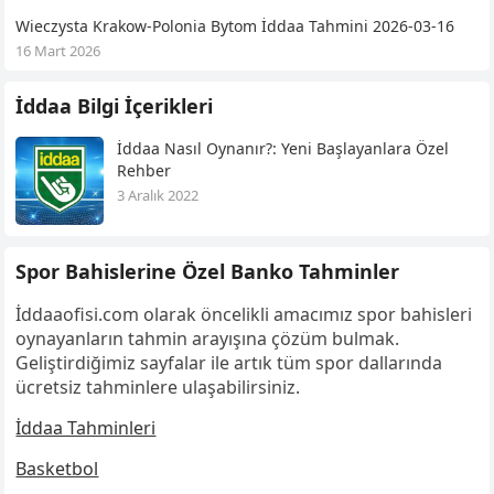
Wieczysta Krakow-Polonia Bytom İddaa Tahmini 2026-03-16
16 Mart 2026
İddaa Bilgi İçerikleri
İddaa Nasıl Oynanır?: Yeni Başlayanlara Özel
Rehber
3 Aralık 2022
Spor Bahislerine Özel Banko Tahminler
İddaaofisi.com olarak öncelikli amacımız spor bahisleri
oynayanların tahmin arayışına çözüm bulmak.
Geliştirdiğimiz sayfalar ile artık tüm spor dallarında
ücretsiz tahminlere ulaşabilirsiniz.
İddaa Tahminleri
Basketbol