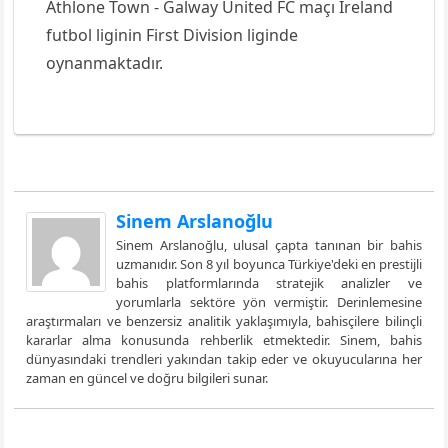
Athlone Town - Galway United FC maçı Ireland
futbol liginin First Division liginde
oynanmaktadır.
Sinem Arslanoğlu
Sinem Arslanoğlu, ulusal çapta tanınan bir bahis
uzmanıdır. Son 8 yıl boyunca Türkiye'deki en prestijli
bahis platformlarında stratejik analizler ve
yorumlarla sektöre yön vermiştir. Derinlemesine
araştırmaları ve benzersiz analitik yaklaşımıyla, bahisçilere bilinçli
kararlar alma konusunda rehberlik etmektedir. Sinem, bahis
dünyasındaki trendleri yakından takip eder ve okuyucularına her
zaman en güncel ve doğru bilgileri sunar.