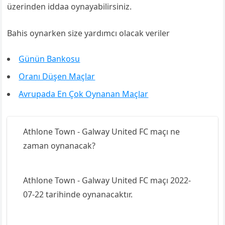
üzerinden iddaa oynayabilirsiniz.
Bahis oynarken size yardımcı olacak veriler
Günün Bankosu
Oranı Düşen Maçlar
Avrupada En Çok Oynanan Maçlar
Athlone Town - Galway United FC maçı ne
zaman oynanacak?
Athlone Town - Galway United FC maçı 2022-
07-22 tarihinde oynanacaktır.