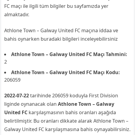
FC maçı ile ilgili tüm bilgiler bu sayfamızda yer
almaktadır.
Athlone Town – Galway United FC maçına iddaa ve
bahis oynarken buradaki bilgileri inceleyebilirsiniz
Athlone Town – Galway United FC Maçı Tahmini:
2
Athlone Town – Galway United FC Maçı Kodu:
206059
2022-07-22
tarihinde 206059 koduyla First Division
liginde oynanacak olan
Athlone Town – Galway
United FC
karşılaşmasının bahis oranları aşağıda
belirtilmiştir. Bu oranları dikkate alarak Athlone Town –
Galway United FC karşılaşmasına bahis oynayabilirsiniz.