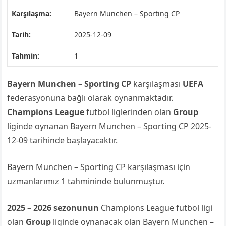
Karşılaşma:
Bayern Munchen – Sporting CP
Tarih:
2025-12-09
Tahmin:
1
Bayern Munchen – Sporting CP
karşılaşması
UEFA
federasyonuna bağlı olarak oynanmaktadır.
Champions League
futbol liglerinden olan
Group
liginde oynanan Bayern Munchen – Sporting CP 2025-
12-09 tarihinde başlayacaktır.
Bayern Munchen – Sporting CP karşılaşması için
uzmanlarımız 1 tahmininde bulunmuştur.
2025 – 2026 sezonunun
Champions League futbol ligi
olan
Group
liginde oynanacak olan Bayern Munchen –