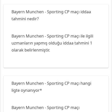
Bayern Munchen - Sporting CP maçı iddaa
tahmini nedir?
Bayern Munchen - Sporting CP maçı ile ilgili
uzmanların yapmış olduğu iddaa tahmini 1
olarak belirlenmiştir.
Bayern Munchen - Sporting CP maçı hangi
ligte oynanıyor*
Bayern Munchen - Sporting CP maçı