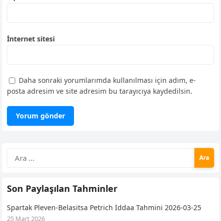
İnternet sitesi
Daha sonraki yorumlarımda kullanılması için adım, e-
posta adresim ve site adresim bu tarayıcıya kaydedilsin.
Arama:
Son Paylaşılan Tahminler
Spartak Pleven-Belasitsa Petrich İddaa Tahmini 2026-03-25
25 Mart 2026