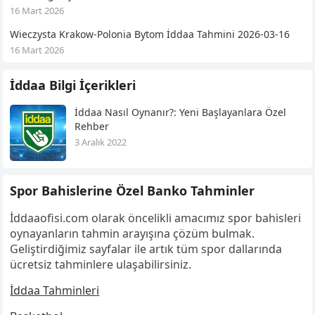
16 Mart 2026
Wieczysta Krakow-Polonia Bytom İddaa Tahmini 2026-03-16
16 Mart 2026
İddaa Bilgi İçerikleri
İddaa Nasıl Oynanır?: Yeni Başlayanlara Özel
Rehber
3 Aralık 2022
Spor Bahislerine Özel Banko Tahminler
İddaaofisi.com olarak öncelikli amacımız spor bahisleri
oynayanların tahmin arayışına çözüm bulmak.
Geliştirdiğimiz sayfalar ile artık tüm spor dallarında
ücretsiz tahminlere ulaşabilirsiniz.
İddaa Tahminleri