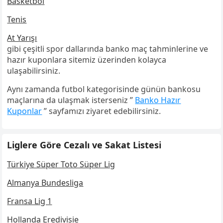
Basketbol
Tenis
At Yarışı
gibi çeşitli spor dallarında banko maç tahminlerine ve
hazır kuponlara sitemiz üzerinden kolayca
ulaşabilirsiniz.
Aynı zamanda futbol kategorisinde günün bankosu
maçlarına da ulaşmak isterseniz ”
Banko Hazır
Kuponlar
” sayfamızı ziyaret edebilirsiniz.
Liglere Göre Cezalı ve Sakat Listesi
Türkiye Süper Toto Süper Lig
Almanya Bundesliga
Fransa Lig 1
Hollanda Eredivisie