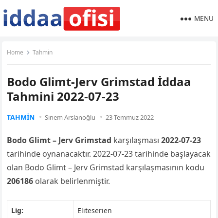
MENU
Home
Tahmin
Bodo Glimt-Jerv Grimstad İddaa
Tahmini 2022-07-23
TAHMIN
Sinem Arslanoğlu
23 Temmuz 2022
Bodo Glimt – Jerv Grimstad
karşılaşması
2022-07-23
tarihinde oynanacaktır. 2022-07-23 tarihinde başlayacak
olan Bodo Glimt – Jerv Grimstad karşılaşmasının kodu
206186
olarak belirlenmiştir.
Lig:
Eliteserien