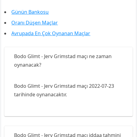
Günün Bankosu
Oranı Düşen Maçlar
Avrupada En Çok Oynanan Maçlar
Bodo Glimt - Jerv Grimstad maçı ne zaman
oynanacak?
Bodo Glimt - Jerv Grimstad maçı 2022-07-23
tarihinde oynanacaktır.
Bodo Glimt - Jerv Grimstad maçı iddaa tahmini