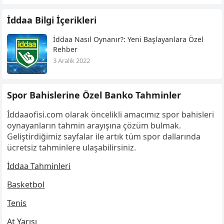
İddaa Bilgi İçerikleri
İddaa Nasıl Oynanır?: Yeni Başlayanlara Özel
Rehber
3 Aralık 2022
Spor Bahislerine Özel Banko Tahminler
İddaaofisi.com olarak öncelikli amacımız spor bahisleri
oynayanların tahmin arayışına çözüm bulmak.
Geliştirdiğimiz sayfalar ile artık tüm spor dallarında
ücretsiz tahminlere ulaşabilirsiniz.
İddaa Tahminleri
Basketbol
Tenis
At Yarışı