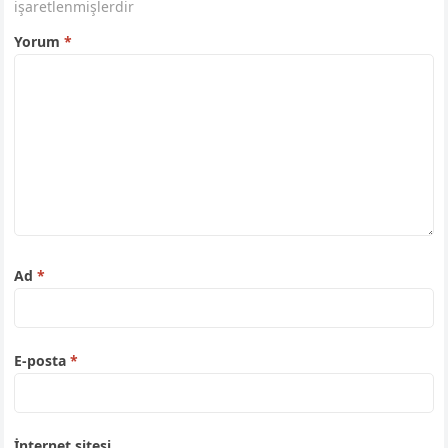
işaretlenmişlerdir
Yorum
*
Ad
*
E-posta
*
İnternet sitesi