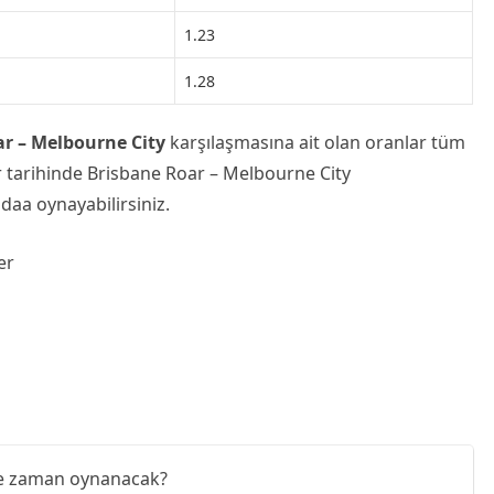
1.23
1.28
r – Melbourne City
karşılaşmasına ait olan oranlar tüm
ar tarihinde Brisbane Roar – Melbourne City
daa oynayabilirsiniz.
er
ne zaman oynanacak?