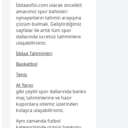
İddaaofisi.com olarak öncelikli
amacımız spor bahisleri
oynayanların tahmin arayışına
çözüm bulmak. Geliştirdiğimiz
sayfalar ile artık tüm spor
dallarında ücretsiz tahminlere
ulaşabilirsiniz.
İddaa Tahminleri
Basketbol
Tenis
At Yarışı
gibi çeşitli spor dallarında banko
maç tahminlerine ve hazır
kuponlara sitemiz üzerinden
kolayca ulaşabilirsiniz.
Aynı zamanda futbol
kategorisinde günün bankosu