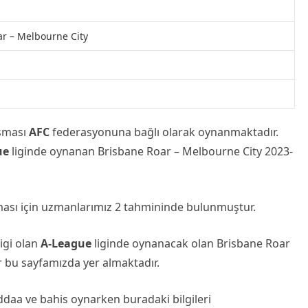
ar – Melbourne City
şması
AFC
federasyonuna bağlı olarak oynanmaktadır.
ue
liginde oynanan Brisbane Roar – Melbourne City 2023-
ması için uzmanlarımız 2 tahmininde bulunmuştur.
ligi olan
A-League
liginde oynanacak olan Brisbane Roar
ler bu sayfamızda yer almaktadır.
daa ve bahis oynarken buradaki bilgileri