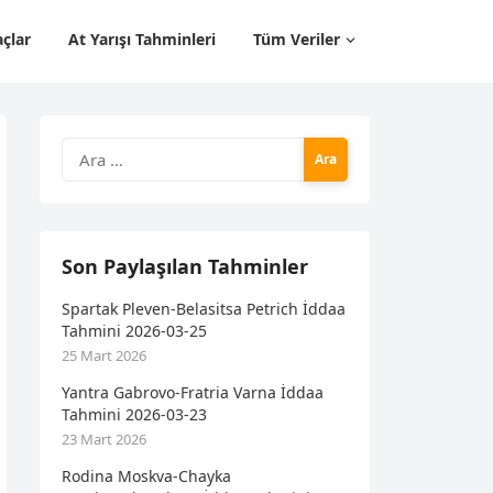
çlar
At Yarışı Tahminleri
Tüm Veriler
Arama:
Son Paylaşılan Tahminler
Spartak Pleven-Belasitsa Petrich İddaa
Tahmini 2026-03-25
25 Mart 2026
Yantra Gabrovo-Fratria Varna İddaa
Tahmini 2026-03-23
23 Mart 2026
Rodina Moskva-Chayka