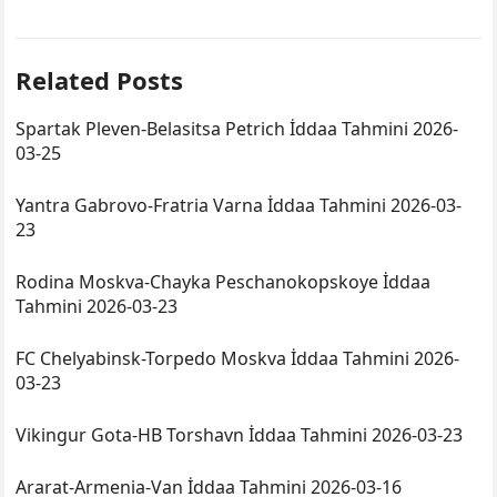
Related Posts
Spartak Pleven-Belasitsa Petrich İddaa Tahmini 2026-
03-25
Yantra Gabrovo-Fratria Varna İddaa Tahmini 2026-03-
23
Rodina Moskva-Chayka Peschanokopskoye İddaa
Tahmini 2026-03-23
FC Chelyabinsk-Torpedo Moskva İddaa Tahmini 2026-
03-23
Vikingur Gota-HB Torshavn İddaa Tahmini 2026-03-23
Ararat-Armenia-Van İddaa Tahmini 2026-03-16