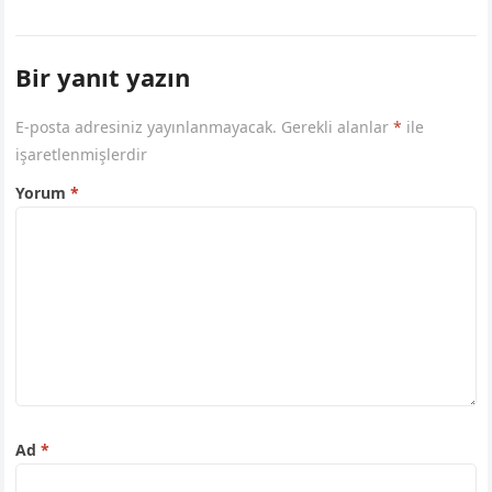
Bir yanıt yazın
E-posta adresiniz yayınlanmayacak.
Gerekli alanlar
*
ile
işaretlenmişlerdir
Yorum
*
Ad
*