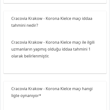
Cracovia Krakow - Korona Kielce maçı iddaa
tahmini nedir?
Cracovia Krakow - Korona Kielce maçı ile ilgili
uzmanların yapmış olduğu iddaa tahmini 1
olarak belirlenmiştir.
Cracovia Krakow - Korona Kielce maçı hangi
ligte oynanıyor*