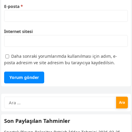
E-posta
*
İnternet sitesi
Daha sonraki yorumlarımda kullanılması için adım, e-
posta adresim ve site adresim bu tarayıcıya kaydedilsin.
Arama:
Son Paylaşılan Tahminler