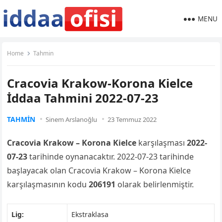
MENU
Home
Tahmin
Cracovia Krakow-Korona Kielce
İddaa Tahmini 2022-07-23
TAHMIN
Sinem Arslanoğlu
23 Temmuz 2022
Cracovia Krakow – Korona Kielce
karşılaşması
2022-
07-23
tarihinde oynanacaktır. 2022-07-23 tarihinde
başlayacak olan Cracovia Krakow – Korona Kielce
karşılaşmasının kodu
206191
olarak belirlenmiştir.
Lig:
Ekstraklasa