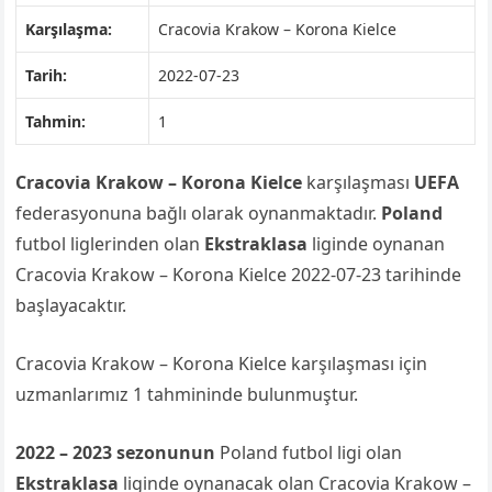
Karşılaşma:
Cracovia Krakow – Korona Kielce
Tarih:
2022-07-23
Tahmin:
1
Cracovia Krakow – Korona Kielce
karşılaşması
UEFA
federasyonuna bağlı olarak oynanmaktadır.
Poland
futbol liglerinden olan
Ekstraklasa
liginde oynanan
Cracovia Krakow – Korona Kielce 2022-07-23 tarihinde
başlayacaktır.
Cracovia Krakow – Korona Kielce karşılaşması için
uzmanlarımız 1 tahmininde bulunmuştur.
2022 – 2023 sezonunun
Poland futbol ligi olan
Ekstraklasa
liginde oynanacak olan Cracovia Krakow –