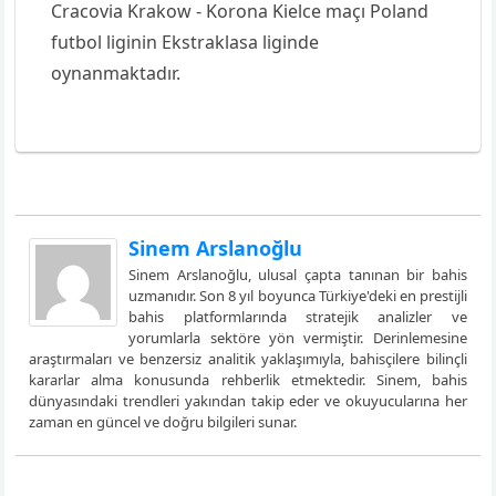
Cracovia Krakow - Korona Kielce maçı Poland
futbol liginin Ekstraklasa liginde
oynanmaktadır.
Sinem Arslanoğlu
Sinem Arslanoğlu, ulusal çapta tanınan bir bahis
uzmanıdır. Son 8 yıl boyunca Türkiye'deki en prestijli
bahis platformlarında stratejik analizler ve
yorumlarla sektöre yön vermiştir. Derinlemesine
araştırmaları ve benzersiz analitik yaklaşımıyla, bahisçilere bilinçli
kararlar alma konusunda rehberlik etmektedir. Sinem, bahis
dünyasındaki trendleri yakından takip eder ve okuyucularına her
zaman en güncel ve doğru bilgileri sunar.