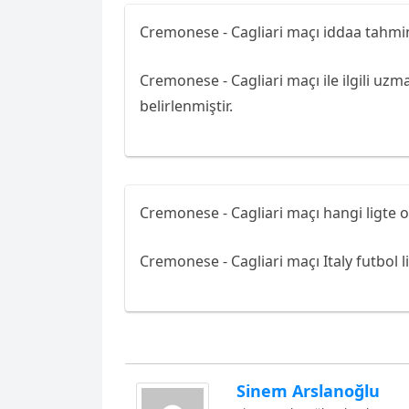
Cremonese - Cagliari maçı iddaa tahmin
Cremonese - Cagliari maçı ile ilgili uz
belirlenmiştir.
Cremonese - Cagliari maçı hangi ligte 
Cremonese - Cagliari maçı Italy futbol l
Sinem Arslanoğlu