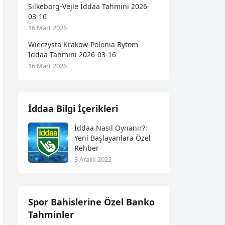
Silkeborg-Vejle İddaa Tahmini 2026-
03-16
16 Mart 2026
Wieczysta Krakow-Polonia Bytom
İddaa Tahmini 2026-03-16
16 Mart 2026
İddaa Bilgi İçerikleri
İddaa Nasıl Oynanır?:
Yeni Başlayanlara Özel
Rehber
3 Aralık 2022
Spor Bahislerine Özel Banko
Tahminler