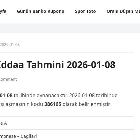
yfa
Günün Banko Kuponu
Spor Toto
Oranı Düşen Ma
 2026-01-08
İddaa Tahmini 2026-01-08
Comment
01-08
tarihinde oynanacaktır. 2026-01-08 tarihinde
rşılaşmasının kodu
386165
olarak belirlenmiştir.
ie A
monese – Cagliari