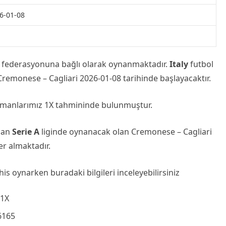
6-01-08
federasyonuna bağlı olarak oynanmaktadır.
Italy
futbol
remonese – Cagliari 2026-01-08 tarihinde başlayacaktır.
uzmanlarımız 1X tahmininde bulunmuştur.
olan
Serie A
liginde oynanacak olan Cremonese – Cagliari
yer almaktadır.
s oynarken buradaki bilgileri inceleyebilirsiniz
1X
6165