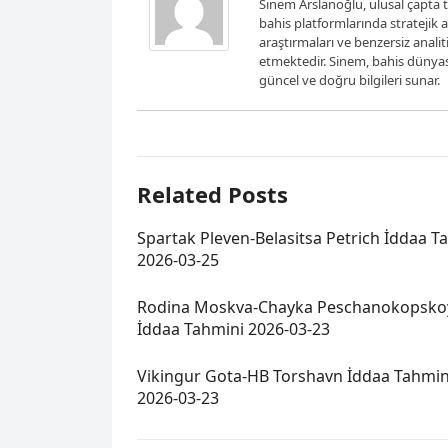
Sinem Arslanoğlu, ulusal çapta t
bahis platformlarında stratejik 
araştırmaları ve benzersiz analit
etmektedir. Sinem, bahis dünya
güncel ve doğru bilgileri sunar.
Related Posts
Spartak Pleven-Belasitsa Petrich İddaa T
2026-03-25
Rodina Moskva-Chayka Peschanokopsko
İddaa Tahmini 2026-03-23
Vikingur Gota-HB Torshavn İddaa Tahmin
2026-03-23