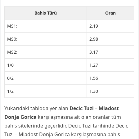
Bahis Türü
Oran
MS1:
2.19
MS0:
2.98
MS2:
3.17
1/0
1.27
0/2
1.56
1/2
1.30
Yukarıdaki tabloda yer alan
Decic Tuzi – Mladost
Donja Gorica
karşılaşmasına ait olan oranlar tüm
bahis sitelerinde geçerlidir. Decic Tuzi tarihinde Decic
Tuzi – Mladost Donja Gorica karşılaşmasına bahis