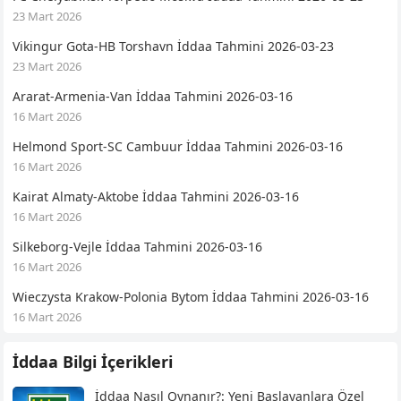
23 Mart 2026
Vikingur Gota-HB Torshavn İddaa Tahmini 2026-03-23
23 Mart 2026
Ararat-Armenia-Van İddaa Tahmini 2026-03-16
16 Mart 2026
Helmond Sport-SC Cambuur İddaa Tahmini 2026-03-16
16 Mart 2026
Kairat Almaty-Aktobe İddaa Tahmini 2026-03-16
16 Mart 2026
Silkeborg-Vejle İddaa Tahmini 2026-03-16
16 Mart 2026
Wieczysta Krakow-Polonia Bytom İddaa Tahmini 2026-03-16
16 Mart 2026
İddaa Bilgi İçerikleri
İddaa Nasıl Oynanır?: Yeni Başlayanlara Özel