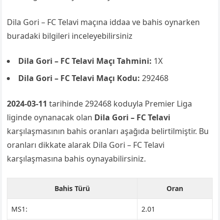
Dila Gori – FC Telavi maçına iddaa ve bahis oynarken
buradaki bilgileri inceleyebilirsiniz
Dila Gori – FC Telavi Maçı Tahmini:
1X
Dila Gori – FC Telavi Maçı Kodu:
292468
2024-03-11
tarihinde 292468 koduyla Premier Liga
liginde oynanacak olan
Dila Gori – FC Telavi
karşılaşmasının bahis oranları aşağıda belirtilmiştir. Bu
oranları dikkate alarak Dila Gori – FC Telavi
karşılaşmasına bahis oynayabilirsiniz.
Bahis Türü
Oran
MS1:
2.01