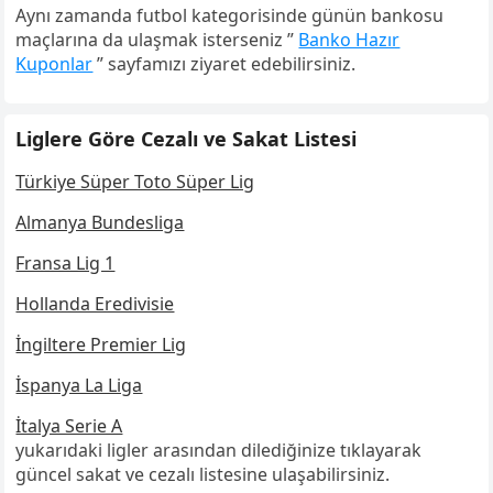
Aynı zamanda futbol kategorisinde günün bankosu
maçlarına da ulaşmak isterseniz ”
Banko Hazır
Kuponlar
” sayfamızı ziyaret edebilirsiniz.
Liglere Göre Cezalı ve Sakat Listesi
Türkiye Süper Toto Süper Lig
Almanya Bundesliga
Fransa Lig 1
Hollanda Eredivisie
İngiltere Premier Lig
İspanya La Liga
İtalya Serie A
yukarıdaki ligler arasından dilediğinize tıklayarak
güncel sakat ve cezalı listesine ulaşabilirsiniz.