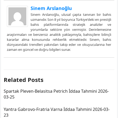
Sinem Arslanoğlu
Sinem Arslanoğlu, ulusal çapta tanınan bir bahis
uzmanıdır. Son 8 yıl boyunca Türkiye'deki en prestijli
bahis platformlarında stratejik analizler ve
yorumlarla sektöre yön vermiştir. Derinlemesine
araştırmaları ve benzersiz analitik yaklaşımıyla, bahisçilere bilinçli
kararlar alma konusunda rehberlik etmektedir. Sinem, bahis
dünyasındaki trendleri yakından takip eder ve okuyucularına her
zaman en güncel ve doğru bilgileri sunar.
Related Posts
Spartak Pleven-Belasitsa Petrich İddaa Tahmini 2026-
03-25
Yantra Gabrovo-Fratria Varna İddaa Tahmini 2026-03-
23