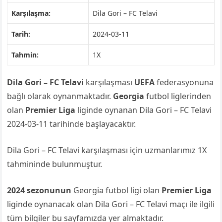
Karşılaşma:
Dila Gori – FC Telavi
Tarih:
2024-03-11
Tahmin:
1X
Dila Gori – FC Telavi
karşılaşması
UEFA
federasyonuna
bağlı olarak oynanmaktadır.
Georgia
futbol liglerinden
olan
Premier Liga
liginde oynanan Dila Gori – FC Telavi
2024-03-11 tarihinde başlayacaktır.
Dila Gori – FC Telavi karşılaşması için uzmanlarımız 1X
tahmininde bulunmuştur.
2024 sezonunun
Georgia futbol ligi olan
Premier Liga
liginde oynanacak olan Dila Gori – FC Telavi maçı ile ilgili
tüm bilgiler bu sayfamızda yer almaktadır.