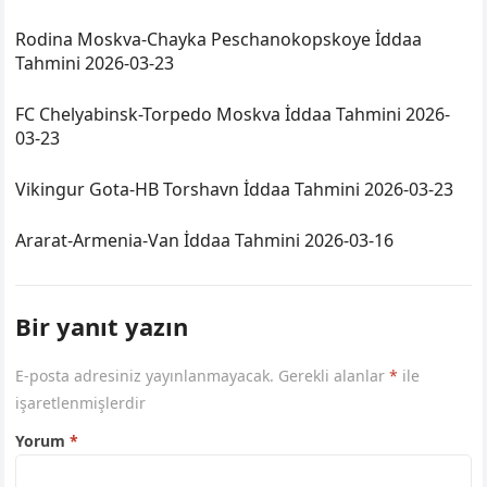
Rodina Moskva-Chayka Peschanokopskoye İddaa
Tahmini 2026-03-23
FC Chelyabinsk-Torpedo Moskva İddaa Tahmini 2026-
03-23
Vikingur Gota-HB Torshavn İddaa Tahmini 2026-03-23
Ararat-Armenia-Van İddaa Tahmini 2026-03-16
Bir yanıt yazın
E-posta adresiniz yayınlanmayacak.
Gerekli alanlar
*
ile
işaretlenmişlerdir
Yorum
*