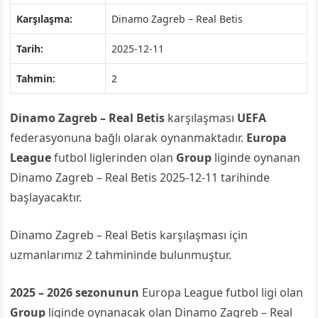
Karşılaşma:
Dinamo Zagreb – Real Betis
Tarih:
2025-12-11
Tahmin:
2
Dinamo Zagreb – Real Betis
karşılaşması
UEFA
federasyonuna bağlı olarak oynanmaktadır.
Europa
League
futbol liglerinden olan
Group
liginde oynanan
Dinamo Zagreb – Real Betis 2025-12-11 tarihinde
başlayacaktır.
Dinamo Zagreb – Real Betis karşılaşması için
uzmanlarımız 2 tahmininde bulunmuştur.
2025 – 2026 sezonunun
Europa League futbol ligi olan
Group
liginde oynanacak olan Dinamo Zagreb – Real