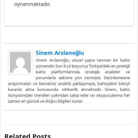
oynanmaktadır.
Sinem Arslanoğlu
Sinem Arslanoğlu, ulusal çapta tanınan bir bahis
uzmanıdır. Son 8 yıl boyunca Türkiye'deki en prestijli
bahis platformlarında stratejik analizler ve
yorumlarla sektöre yön vermiştir. Derinlemesine
araştırmaları ve benzersiz analitik yaklaşımıyla, bahisçilere bilinçli
kararlar alma konusunda rehberlik etmektedir. Sinem, bahis
dünyasındaki trendleri yakından takip eder ve okuyucularına her
zaman en güncel ve doğru bilgileri sunar.
Related Posts