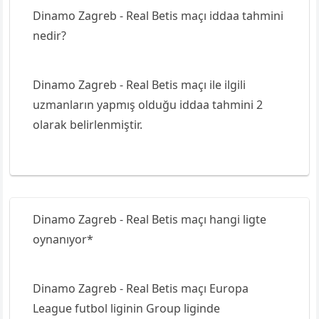
Dinamo Zagreb - Real Betis maçı iddaa tahmini
nedir?
Dinamo Zagreb - Real Betis maçı ile ilgili
uzmanların yapmış olduğu iddaa tahmini 2
olarak belirlenmiştir.
Dinamo Zagreb - Real Betis maçı hangi ligte
oynanıyor*
Dinamo Zagreb - Real Betis maçı Europa
League futbol liginin Group liginde