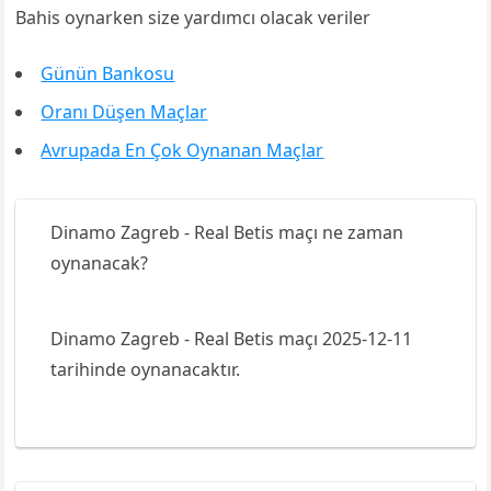
Bahis oynarken size yardımcı olacak veriler
Günün Bankosu
Oranı Düşen Maçlar
Avrupada En Çok Oynanan Maçlar
Dinamo Zagreb - Real Betis maçı ne zaman
oynanacak?
Dinamo Zagreb - Real Betis maçı 2025-12-11
tarihinde oynanacaktır.