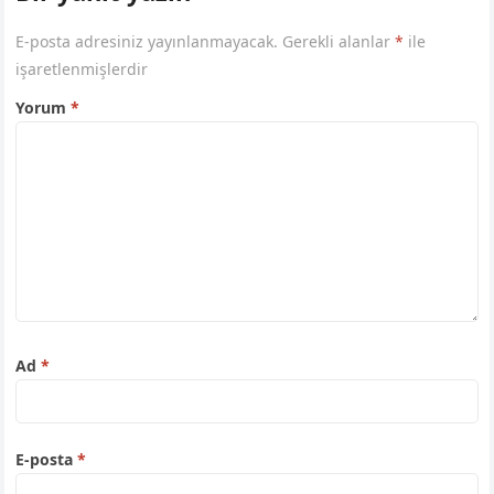
E-posta adresiniz yayınlanmayacak.
Gerekli alanlar
*
ile
işaretlenmişlerdir
Yorum
*
Ad
*
E-posta
*