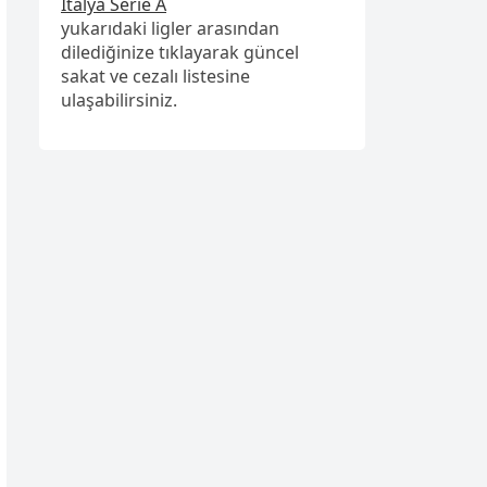
İtalya Serie A
yukarıdaki ligler arasından
dilediğinize tıklayarak güncel
sakat ve cezalı listesine
ulaşabilirsiniz.