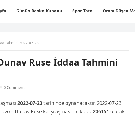
yfa
Günün Banko Kuponu
Spor Toto
Oranı Düşen Ma
daa Tahmini 2022-07-23
-Dunav Ruse İddaa Tahmini
0 Comment
laşması
2022-07-23
tarihinde oynanacaktır. 2022-07-23
arnovo – Dunav Ruse karşılaşmasının kodu
206151
olarak