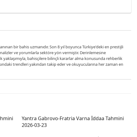
anınan bir bahis uzmanıdır. Son 8 yıl boyunca Türkiye'deki en prestijli
analizler ve yorumlarla sektöre yön vermiştir. Derinlemesine
ik yaklaşımıyla, bahisçilere bilinçli kararlar alma konusunda rehberlik
sındaki trendleri yakından takip eder ve okuyucularına her zaman en
ahmini
Yantra Gabrovo-Fratria Varna İddaa Tahmini
2026-03-23