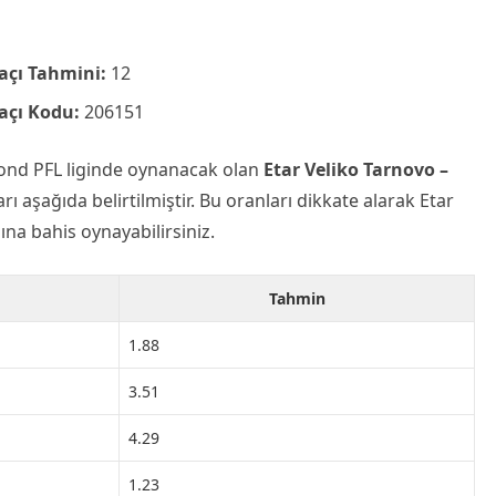
açı Tahmini:
12
açı Kodu:
206151
ond PFL liginde oynanacak olan
Etar Veliko Tarnovo –
ı aşağıda belirtilmiştir. Bu oranları dikkate alarak Etar
na bahis oynayabilirsiniz.
Tahmin
1.88
3.51
4.29
1.23