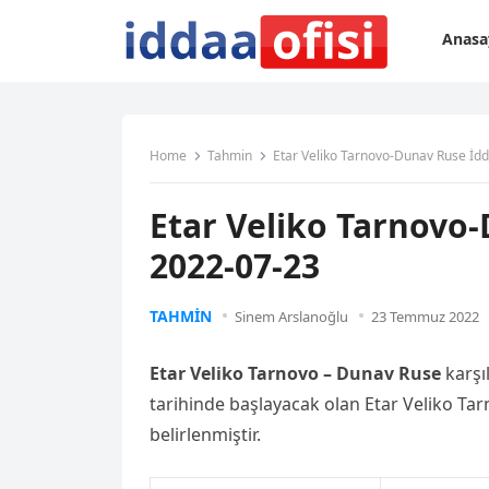
Anasa
Home
Tahmin
Etar Veliko Tarnovo-Dunav Ruse İd
Etar Veliko Tarnovo
2022-07-23
TAHMIN
Sinem Arslanoğlu
23 Temmuz 2022
Etar Veliko Tarnovo – Dunav Ruse
karşı
tarihinde başlayacak olan Etar Veliko T
belirlenmiştir.