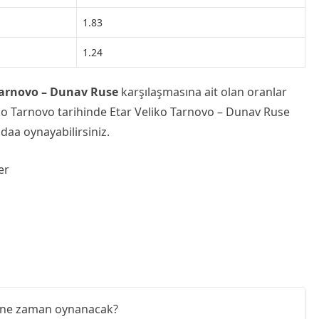
1.83
1.24
Tarnovo – Dunav Ruse
karşılaşmasına ait olan oranlar
liko Tarnovo tarihinde Etar Veliko Tarnovo – Dunav Ruse
daa oynayabilirsiniz.
er
ı ne zaman oynanacak?