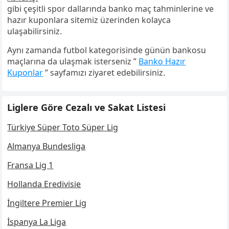
gibi çeşitli spor dallarında banko maç tahminlerine ve
hazır kuponlara sitemiz üzerinden kolayca
ulaşabilirsiniz.
Aynı zamanda futbol kategorisinde günün bankosu
maçlarına da ulaşmak isterseniz ”
Banko Hazır
Kuponlar
” sayfamızı ziyaret edebilirsiniz.
Liglere Göre Cezalı ve Sakat Listesi
Türkiye Süper Toto Süper Lig
Almanya Bundesliga
Fransa Lig 1
Hollanda Eredivisie
İngiltere Premier Lig
İspanya La Liga