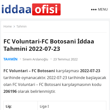
MENU
Home
Tahmin
FC Voluntari-FC Botosani İddaa
Tahmini 2022-07-23
TAHMIN
Sinem Arslanoğlu
23 Temmuz 2022
FC Voluntari – FC Botosani
karşılaşması
2022-07-23
tarihinde oynanacaktır. 2022-07-23 tarihinde başlayacak
olan FC Voluntari – FC Botosani karşılaşmasının kodu
206196
olarak belirlenmiştir.
Lig:
Liga I