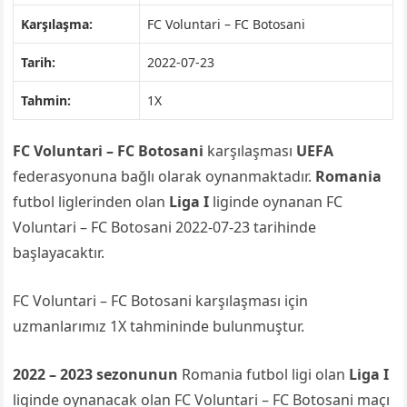
Karşılaşma:
FC Voluntari – FC Botosani
Tarih:
2022-07-23
Tahmin:
1X
FC Voluntari – FC Botosani
karşılaşması
UEFA
federasyonuna bağlı olarak oynanmaktadır.
Romania
futbol liglerinden olan
Liga I
liginde oynanan FC
Voluntari – FC Botosani 2022-07-23 tarihinde
başlayacaktır.
FC Voluntari – FC Botosani karşılaşması için
uzmanlarımız 1X tahmininde bulunmuştur.
2022 – 2023 sezonunun
Romania futbol ligi olan
Liga I
liginde oynanacak olan FC Voluntari – FC Botosani maçı