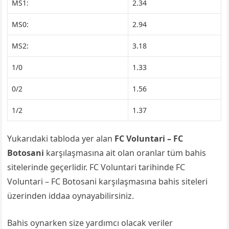
MS1:
2.34
MS0:
2.94
MS2:
3.18
1/0
1.33
0/2
1.56
1/2
1.37
Yukarıdaki tabloda yer alan
FC Voluntari – FC
Botosani
karşılaşmasına ait olan oranlar tüm bahis
sitelerinde geçerlidir. FC Voluntari tarihinde FC
Voluntari – FC Botosani karşılaşmasına bahis siteleri
üzerinden iddaa oynayabilirsiniz.
Bahis oynarken size yardımcı olacak veriler