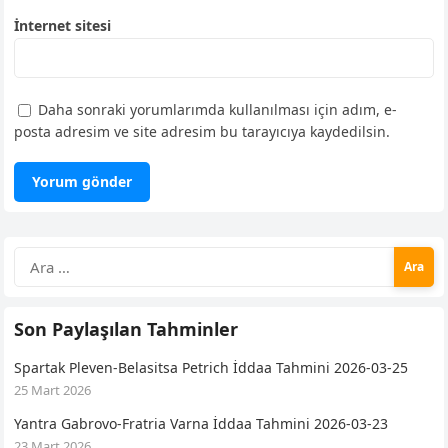
İnternet sitesi
Daha sonraki yorumlarımda kullanılması için adım, e-
posta adresim ve site adresim bu tarayıcıya kaydedilsin.
Arama:
Son Paylaşılan Tahminler
Spartak Pleven-Belasitsa Petrich İddaa Tahmini 2026-03-25
25 Mart 2026
Yantra Gabrovo-Fratria Varna İddaa Tahmini 2026-03-23
23 Mart 2026