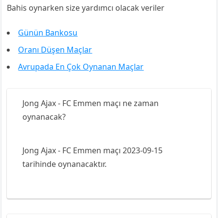
Bahis oynarken size yardımcı olacak veriler
Günün Bankosu
Oranı Düşen Maçlar
Avrupada En Çok Oynanan Maçlar
Jong Ajax - FC Emmen maçı ne zaman
oynanacak?
Jong Ajax - FC Emmen maçı 2023-09-15
tarihinde oynanacaktır.