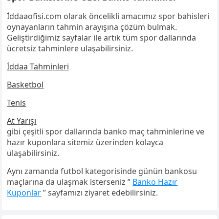
İddaaofisi.com olarak öncelikli amacımız spor bahisleri
oynayanların tahmin arayışına çözüm bulmak.
Geliştirdiğimiz sayfalar ile artık tüm spor dallarında
ücretsiz tahminlere ulaşabilirsiniz.
İddaa Tahminleri
Basketbol
Tenis
At Yarışı
gibi çeşitli spor dallarında banko maç tahminlerine ve
hazır kuponlara sitemiz üzerinden kolayca
ulaşabilirsiniz.
Aynı zamanda futbol kategorisinde günün bankosu
maçlarına da ulaşmak isterseniz ”
Banko Hazır
Kuponlar
” sayfamızı ziyaret edebilirsiniz.