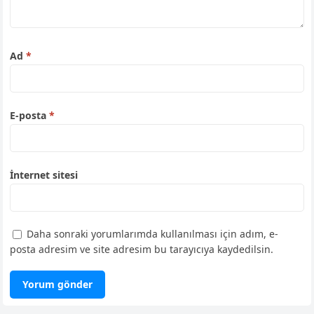
Ad
*
E-posta
*
İnternet sitesi
Daha sonraki yorumlarımda kullanılması için adım, e-
posta adresim ve site adresim bu tarayıcıya kaydedilsin.