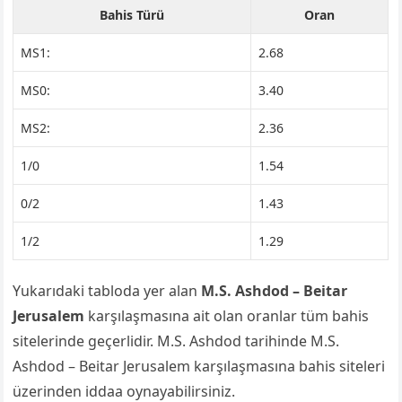
Bahis Türü
Oran
MS1:
2.68
MS0:
3.40
MS2:
2.36
1/0
1.54
0/2
1.43
1/2
1.29
Yukarıdaki tabloda yer alan
M.S. Ashdod – Beitar
Jerusalem
karşılaşmasına ait olan oranlar tüm bahis
sitelerinde geçerlidir. M.S. Ashdod tarihinde M.S.
Ashdod – Beitar Jerusalem karşılaşmasına bahis siteleri
üzerinden iddaa oynayabilirsiniz.