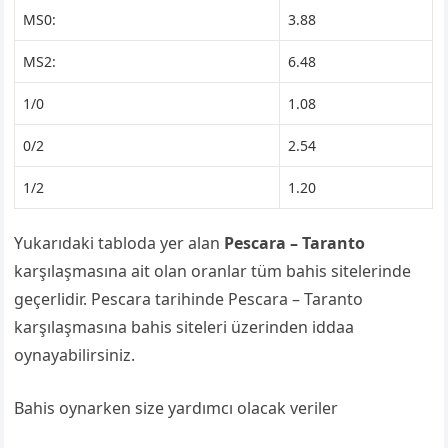
MS0:
3.88
MS2:
6.48
1/0
1.08
0/2
2.54
1/2
1.20
Yukarıdaki tabloda yer alan
Pescara – Taranto
karşılaşmasına ait olan oranlar tüm bahis sitelerinde
geçerlidir. Pescara tarihinde Pescara – Taranto
karşılaşmasına bahis siteleri üzerinden iddaa
oynayabilirsiniz.
Bahis oynarken size yardımcı olacak veriler