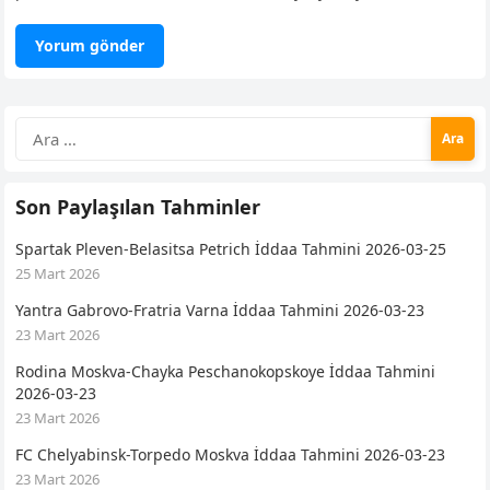
Arama:
Son Paylaşılan Tahminler
Spartak Pleven-Belasitsa Petrich İddaa Tahmini 2026-03-25
25 Mart 2026
Yantra Gabrovo-Fratria Varna İddaa Tahmini 2026-03-23
23 Mart 2026
Rodina Moskva-Chayka Peschanokopskoye İddaa Tahmini
2026-03-23
23 Mart 2026
FC Chelyabinsk-Torpedo Moskva İddaa Tahmini 2026-03-23
23 Mart 2026