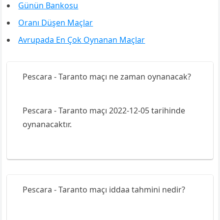
Günün Bankosu
Oranı Düşen Maçlar
Avrupada En Çok Oynanan Maçlar
Pescara - Taranto maçı ne zaman oynanacak?
Pescara - Taranto maçı 2022-12-05 tarihinde
oynanacaktır.
Pescara - Taranto maçı iddaa tahmini nedir?