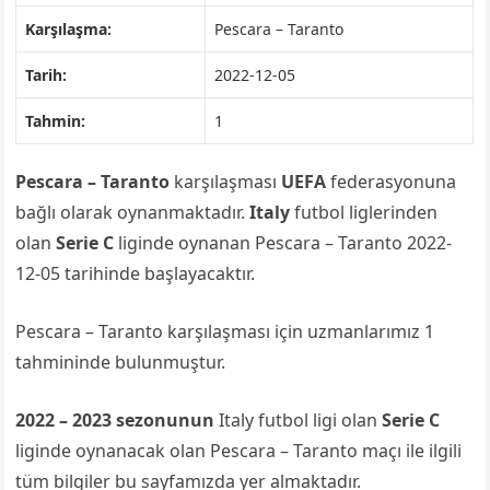
Karşılaşma:
Pescara – Taranto
Tarih:
2022-12-05
Tahmin:
1
Pescara – Taranto
karşılaşması
UEFA
federasyonuna
bağlı olarak oynanmaktadır.
Italy
futbol liglerinden
olan
Serie C
liginde oynanan Pescara – Taranto 2022-
12-05 tarihinde başlayacaktır.
Pescara – Taranto karşılaşması için uzmanlarımız 1
tahmininde bulunmuştur.
2022 – 2023 sezonunun
Italy futbol ligi olan
Serie C
liginde oynanacak olan Pescara – Taranto maçı ile ilgili
tüm bilgiler bu sayfamızda yer almaktadır.