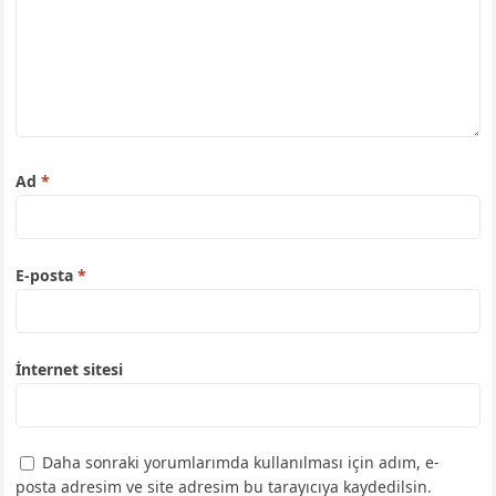
Ad
*
E-posta
*
İnternet sitesi
Daha sonraki yorumlarımda kullanılması için adım, e-
posta adresim ve site adresim bu tarayıcıya kaydedilsin.