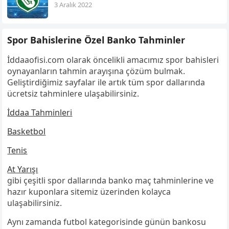
3 Aralık 2022
Spor Bahislerine Özel Banko Tahminler
İddaaofisi.com olarak öncelikli amacımız spor bahisleri
oynayanların tahmin arayışına çözüm bulmak.
Geliştirdiğimiz sayfalar ile artık tüm spor dallarında
ücretsiz tahminlere ulaşabilirsiniz.
İddaa Tahminleri
Basketbol
Tenis
At Yarışı
gibi çeşitli spor dallarında banko maç tahminlerine ve
hazır kuponlara sitemiz üzerinden kolayca
ulaşabilirsiniz.
Aynı zamanda futbol kategorisinde günün bankosu