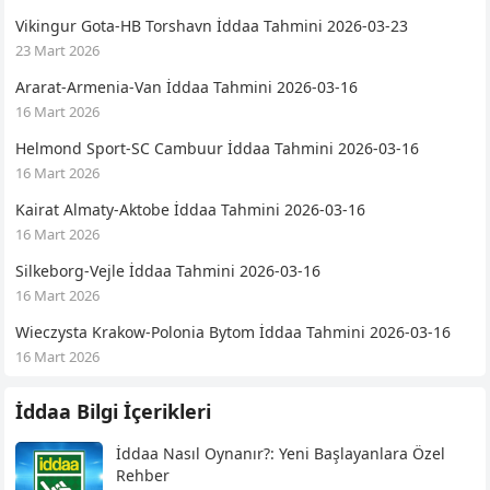
Vikingur Gota-HB Torshavn İddaa Tahmini 2026-03-23
23 Mart 2026
Ararat-Armenia-Van İddaa Tahmini 2026-03-16
16 Mart 2026
Helmond Sport-SC Cambuur İddaa Tahmini 2026-03-16
16 Mart 2026
Kairat Almaty-Aktobe İddaa Tahmini 2026-03-16
16 Mart 2026
Silkeborg-Vejle İddaa Tahmini 2026-03-16
16 Mart 2026
Wieczysta Krakow-Polonia Bytom İddaa Tahmini 2026-03-16
16 Mart 2026
İddaa Bilgi İçerikleri
İddaa Nasıl Oynanır?: Yeni Başlayanlara Özel
Rehber