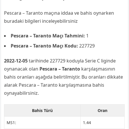
Pescara – Taranto maçına iddaa ve bahis oynarken
buradaki bilgileri inceleyebilirsiniz
Pescara – Taranto Maçı Tahmini:
1
Pescara – Taranto Maçı Kodu:
227729
2022-12-05
tarihinde 227729 koduyla Serie C liginde
oynanacak olan
Pescara – Taranto
karşılaşmasının
bahis oranları aşağıda belirtilmiştir. Bu oranları dikkate
alarak Pescara – Taranto karşılaşmasına bahis
oynayabilirsiniz.
Bahis Türü
Oran
MS1:
1.44