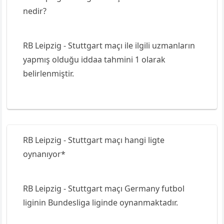
nedir?
RB Leipzig - Stuttgart maçı ile ilgili uzmanların
yapmış olduğu iddaa tahmini 1 olarak
belirlenmiştir.
RB Leipzig - Stuttgart maçı hangi ligte
oynanıyor*
RB Leipzig - Stuttgart maçı Germany futbol
liginin Bundesliga liginde oynanmaktadır.