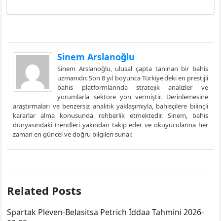
Sinem Arslanoğlu
Sinem Arslanoğlu, ulusal çapta tanınan bir bahis
uzmanıdır. Son 8 yıl boyunca Türkiye'deki en prestijli
bahis platformlarında stratejik analizler ve
yorumlarla sektöre yön vermiştir. Derinlemesine
araştırmaları ve benzersiz analitik yaklaşımıyla, bahisçilere bilinçli
kararlar alma konusunda rehberlik etmektedir. Sinem, bahis
dünyasındaki trendleri yakından takip eder ve okuyucularına her
zaman en güncel ve doğru bilgileri sunar.
Related Posts
Spartak Pleven-Belasitsa Petrich İddaa Tahmini 2026-