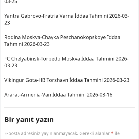
03-25
Yantra Gabrovo-Fratria Varna İddaa Tahmini 2026-03-
23
Rodina Moskva-Chayka Peschanokopskoye İddaa
Tahmini 2026-03-23
FC Chelyabinsk-Torpedo Moskva İddaa Tahmini 2026-
03-23
Vikingur Gota-HB Torshavn İddaa Tahmini 2026-03-23
Ararat-Armenia-Van İddaa Tahmini 2026-03-16
Bir yanıt yazın
E-posta adresiniz yayınlanmayacak.
Gerekli alanlar
*
ile