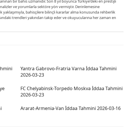
anınan bir bahis uzmanıdır. Son 8 yıl boyunca Türkiye'deki en prestijli
analizler ve yorumlarla sektöre yön vermiştir. Derinlemesine
ik yaklaşımıyla, bahisçilere bilinçli kararlar alma konusunda rehberlik
sındaki trendleri yakından takip eder ve okuyucularına her zaman en
ahmini
Yantra Gabrovo-Fratria Varna İddaa Tahmini
2026-03-23
ye
FC Chelyabinsk-Torpedo Moskva İddaa Tahmini
2026-03-23
i
Ararat-Armenia-Van İddaa Tahmini 2026-03-16