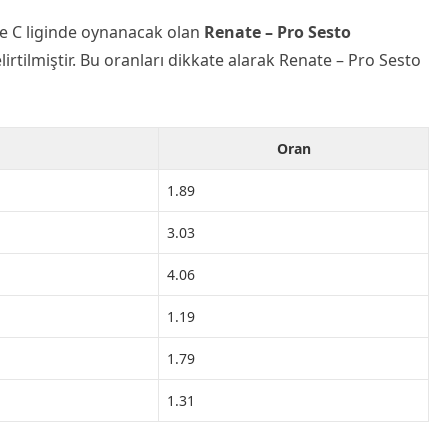
e C liginde oynanacak olan
Renate – Pro Sesto
irtilmiştir. Bu oranları dikkate alarak Renate – Pro Sesto
Oran
1.89
3.03
4.06
1.19
1.79
1.31