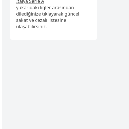
İtalya Serie A
yukarıdaki ligler arasından
dilediğinize tıklayarak güncel
sakat ve cezalı listesine
ulaşabilirsiniz.