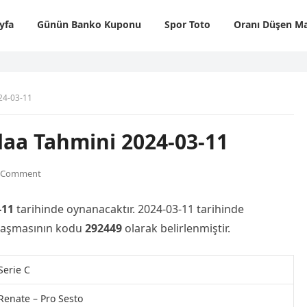
yfa
Günün Banko Kuponu
Spor Toto
Oranı Düşen Ma
24-03-11
daa Tahmini 2024-03-11
 Comment
-11
tarihinde oynanacaktır. 2024-03-11 tarihinde
ılaşmasının kodu
292449
olarak belirlenmiştir.
Serie C
Renate – Pro Sesto