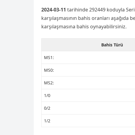
2024-03-11
tarihinde 292449 koduyla Seri
karşılaşmasının bahis oranları aşağıda bel
karşılaşmasına bahis oynayabilirsiniz.
Bahis Türü
MS1:
MS0:
MS2:
1/0
0/2
1/2