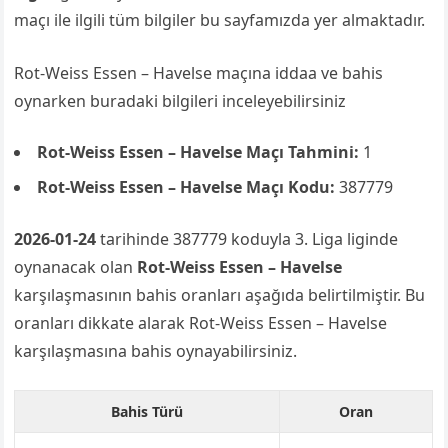
maçı ile ilgili tüm bilgiler bu sayfamızda yer almaktadır.
Rot-Weiss Essen – Havelse maçına iddaa ve bahis
oynarken buradaki bilgileri inceleyebilirsiniz
Rot-Weiss Essen – Havelse Maçı Tahmini:
1
Rot-Weiss Essen – Havelse Maçı Kodu:
387779
2026-01-24
tarihinde 387779 koduyla 3. Liga liginde
oynanacak olan
Rot-Weiss Essen – Havelse
karşılaşmasının bahis oranları aşağıda belirtilmiştir. Bu
oranları dikkate alarak Rot-Weiss Essen – Havelse
karşılaşmasına bahis oynayabilirsiniz.
Bahis Türü
Oran