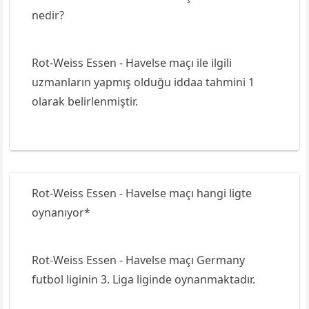
nedir?
Rot-Weiss Essen - Havelse maçı ile ilgili
uzmanların yapmış olduğu iddaa tahmini 1
olarak belirlenmiştir.
Rot-Weiss Essen - Havelse maçı hangi ligte
oynanıyor*
Rot-Weiss Essen - Havelse maçı Germany
futbol liginin 3. Liga liginde oynanmaktadır.