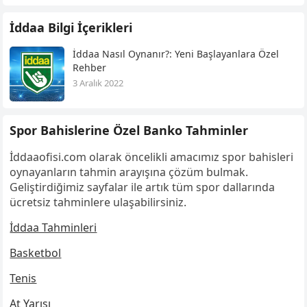
İddaa Bilgi İçerikleri
İddaa Nasıl Oynanır?: Yeni Başlayanlara Özel
Rehber
3 Aralık 2022
Spor Bahislerine Özel Banko Tahminler
İddaaofisi.com olarak öncelikli amacımız spor bahisleri
oynayanların tahmin arayışına çözüm bulmak.
Geliştirdiğimiz sayfalar ile artık tüm spor dallarında
ücretsiz tahminlere ulaşabilirsiniz.
İddaa Tahminleri
Basketbol
Tenis
At Yarışı