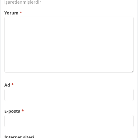
işaretlenmişlerdir
Yorum
*
Ad
*
E-posta
*
İnternet sitesi