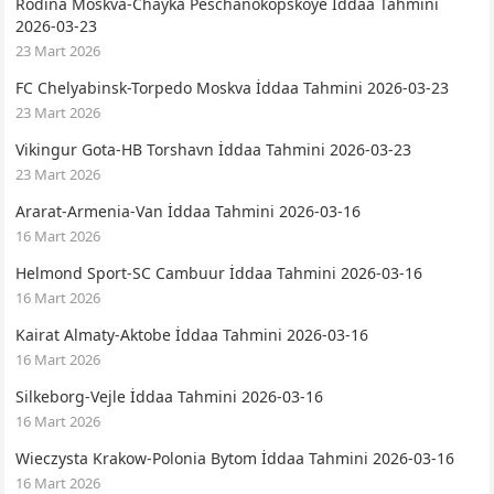
Rodina Moskva-Chayka Peschanokopskoye İddaa Tahmini
2026-03-23
23 Mart 2026
FC Chelyabinsk-Torpedo Moskva İddaa Tahmini 2026-03-23
23 Mart 2026
Vikingur Gota-HB Torshavn İddaa Tahmini 2026-03-23
23 Mart 2026
Ararat-Armenia-Van İddaa Tahmini 2026-03-16
16 Mart 2026
Helmond Sport-SC Cambuur İddaa Tahmini 2026-03-16
16 Mart 2026
Kairat Almaty-Aktobe İddaa Tahmini 2026-03-16
16 Mart 2026
Silkeborg-Vejle İddaa Tahmini 2026-03-16
16 Mart 2026
Wieczysta Krakow-Polonia Bytom İddaa Tahmini 2026-03-16
16 Mart 2026