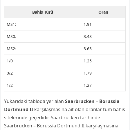
Bahis Türü
Oran
MS1:
1.91
MS0:
3.48
MS2:
3.63
1/0
1.25
0/2
1.79
1/2
1.27
Yukarıdaki tabloda yer alan
Saarbrucken – Borussia
Dortmund II
karşılaşmasına ait olan oranlar tüm bahis
sitelerinde geçerlidir. Saarbrucken tarihinde
Saarbrucken – Borussia Dortmund II karşılaşmasına