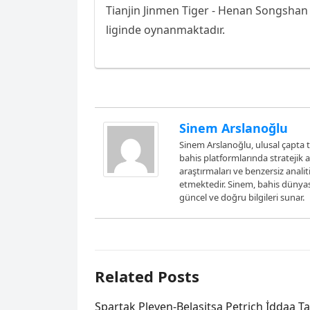
Tianjin Jinmen Tiger - Henan Songshan
liginde oynanmaktadır.
Sinem Arslanoğlu
Sinem Arslanoğlu, ulusal çapta t
bahis platformlarında stratejik 
araştırmaları ve benzersiz analit
etmektedir. Sinem, bahis dünya
güncel ve doğru bilgileri sunar.
Related Posts
Spartak Pleven-Belasitsa Petrich İddaa T