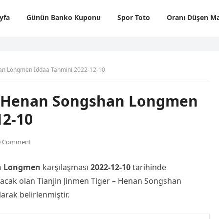
yfa
Günün Banko Kuponu
Spor Toto
Oranı Düşen Ma
han Longmen İddaa Tahmini 2022-12-10
er-Henan Songshan Longmen
12-10
0 Comment
an Longmen
karşılaşması
2022-12-10
tarihinde
yacak olan Tianjin Jinmen Tiger – Henan Songshan
arak belirlenmiştir.