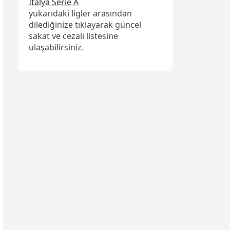
İtalya Serie A
yukarıdaki ligler arasından
dilediğinize tıklayarak güncel
sakat ve cezalı listesine
ulaşabilirsiniz.