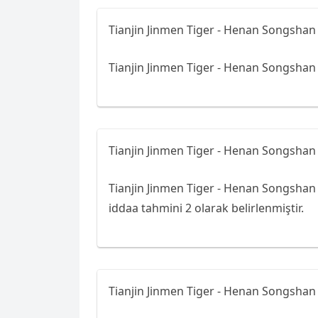
Tianjin Jinmen Tiger - Henan Songsh
Tianjin Jinmen Tiger - Henan Songshan
Tianjin Jinmen Tiger - Henan Songsha
Tianjin Jinmen Tiger - Henan Songshan
iddaa tahmini 2 olarak belirlenmiştir.
Tianjin Jinmen Tiger - Henan Songshan