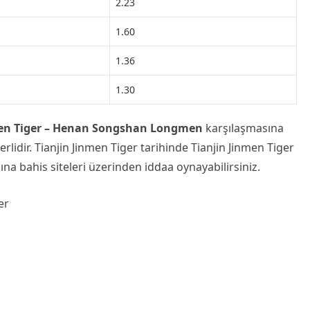
2.23
1.60
1.36
1.30
men Tiger – Henan Songshan Longmen
karşılaşmasına
rlidir. Tianjin Jinmen Tiger tarihinde Tianjin Jinmen Tiger
 bahis siteleri üzerinden iddaa oynayabilirsiniz.
er