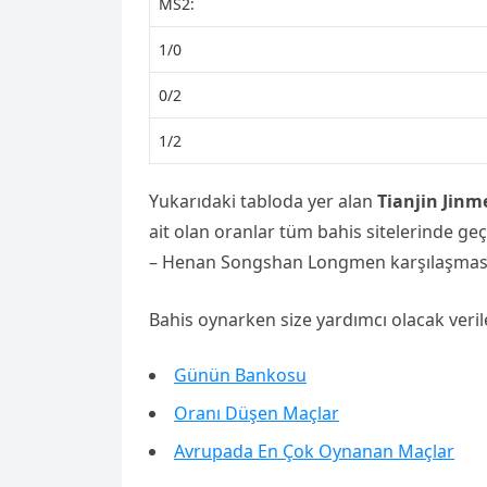
MS2:
1/0
0/2
1/2
Yukarıdaki tabloda yer alan
Tianjin Jin
ait olan oranlar tüm bahis sitelerinde geçe
– Henan Songshan Longmen karşılaşmasına
Bahis oynarken size yardımcı olacak veril
Günün Bankosu
Oranı Düşen Maçlar
Avrupada En Çok Oynanan Maçlar