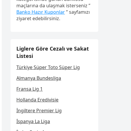
maçlarına da ulaşmak isterseniz ”
Banko Hazır Kuponlar
” sayfamızı
ziyaret edebilirsiniz.
Liglere Göre Cezalı ve Sakat
Listesi
Türkiye Süper Toto Süper Lig
Almanya Bundesliga
Fransa Lig 1
Hollanda Eredivisie
İngiltere Premier Lig
İspanya La Liga