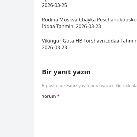
2026-03-25
Rodina Moskva-Chayka Peschanokopsko
İddaa Tahmini 2026-03-23
Vikingur Gota-HB Torshavn İddaa Tahmin
2026-03-23
Bir yanıt yazın
E-posta adresiniz yayınlanmayacak.
Gerekli al
Yorum
*