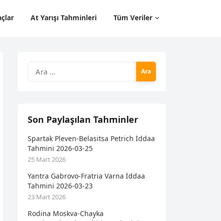
çlar
At Yarışı Tahminleri
Tüm Veriler
Arama:
Son Paylaşılan Tahminler
Spartak Pleven-Belasitsa Petrich İddaa
Tahmini 2026-03-25
25 Mart 2026
Yantra Gabrovo-Fratria Varna İddaa
Tahmini 2026-03-23
23 Mart 2026
Rodina Moskva-Chayka