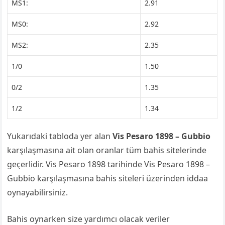
MS1:
2.91
MS0:
2.92
MS2:
2.35
1/0
1.50
0/2
1.35
1/2
1.34
Yukarıdaki tabloda yer alan
Vis Pesaro 1898 – Gubbio
karşılaşmasına ait olan oranlar tüm bahis sitelerinde
geçerlidir. Vis Pesaro 1898 tarihinde Vis Pesaro 1898 –
Gubbio karşılaşmasına bahis siteleri üzerinden iddaa
oynayabilirsiniz.
Bahis oynarken size yardımcı olacak veriler