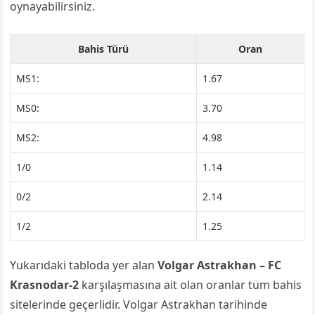
oynayabilirsiniz.
Bahis Türü
Oran
MS1:
1.67
MS0:
3.70
MS2:
4.98
1/0
1.14
0/2
2.14
1/2
1.25
Yukarıdaki tabloda yer alan
Volgar Astrakhan – FC
Krasnodar-2
karşılaşmasına ait olan oranlar tüm bahis
sitelerinde geçerlidir. Volgar Astrakhan tarihinde