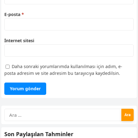
E-posta
*
İnternet sitesi
Daha sonraki yorumlarımda kullanılması için adım, e-
posta adresim ve site adresim bu tarayıcıya kaydedilsin.
Arama:
Son Paylaşılan Tahminler