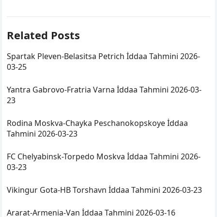
Related Posts
Spartak Pleven-Belasitsa Petrich İddaa Tahmini 2026-
03-25
Yantra Gabrovo-Fratria Varna İddaa Tahmini 2026-03-
23
Rodina Moskva-Chayka Peschanokopskoye İddaa
Tahmini 2026-03-23
FC Chelyabinsk-Torpedo Moskva İddaa Tahmini 2026-
03-23
Vikingur Gota-HB Torshavn İddaa Tahmini 2026-03-23
Ararat-Armenia-Van İddaa Tahmini 2026-03-16