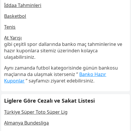
İddaa Tahminleri
Basketbol
Tenis
At Yarışı
gibi çeşitli spor dallarında banko maç tahminlerine ve
hazır kuponlara sitemiz üzerinden kolayca
ulaşabilirsiniz.
Aynı zamanda futbol kategorisinde günün bankosu
maçlarına da ulaşmak isterseniz ”
Banko Hazır
Kuponlar
” sayfamızı ziyaret edebilirsiniz.
Liglere Göre Cezalı ve Sakat Listesi
Türkiye Süper Toto Süper Lig
Almanya Bundesliga