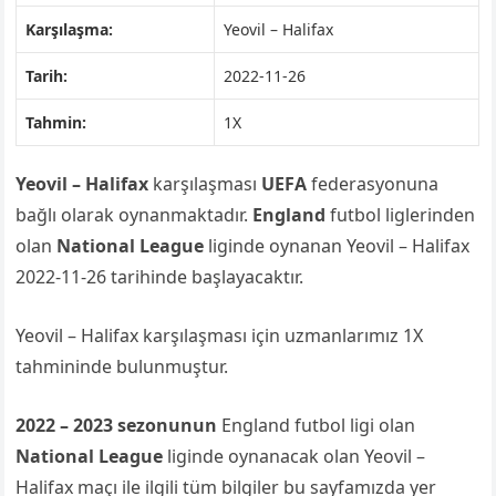
Karşılaşma:
Yeovil – Halifax
Tarih:
2022-11-26
Tahmin:
1X
Yeovil – Halifax
karşılaşması
UEFA
federasyonuna
bağlı olarak oynanmaktadır.
England
futbol liglerinden
olan
National League
liginde oynanan Yeovil – Halifax
2022-11-26 tarihinde başlayacaktır.
Yeovil – Halifax karşılaşması için uzmanlarımız 1X
tahmininde bulunmuştur.
2022 – 2023 sezonunun
England futbol ligi olan
National League
liginde oynanacak olan Yeovil –
Halifax maçı ile ilgili tüm bilgiler bu sayfamızda yer