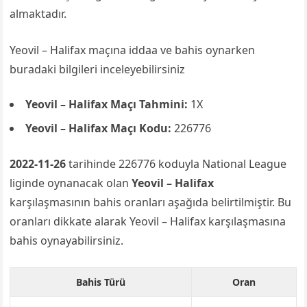
almaktadır.
Yeovil – Halifax maçına iddaa ve bahis oynarken
buradaki bilgileri inceleyebilirsiniz
Yeovil – Halifax Maçı Tahmini:
1X
Yeovil – Halifax Maçı Kodu:
226776
2022-11-26
tarihinde 226776 koduyla National League
liginde oynanacak olan
Yeovil – Halifax
karşılaşmasının bahis oranları aşağıda belirtilmiştir. Bu
oranları dikkate alarak Yeovil – Halifax karşılaşmasına
bahis oynayabilirsiniz.
Bahis Türü
Oran