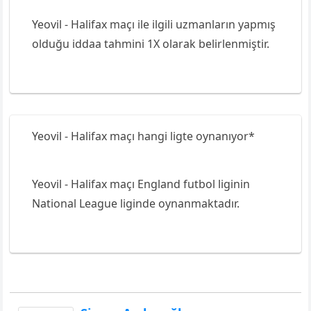
Yeovil - Halifax maçı ile ilgili uzmanların yapmış
olduğu iddaa tahmini 1X olarak belirlenmiştir.
Yeovil - Halifax maçı hangi ligte oynanıyor*
Yeovil - Halifax maçı England futbol liginin
National League liginde oynanmaktadır.