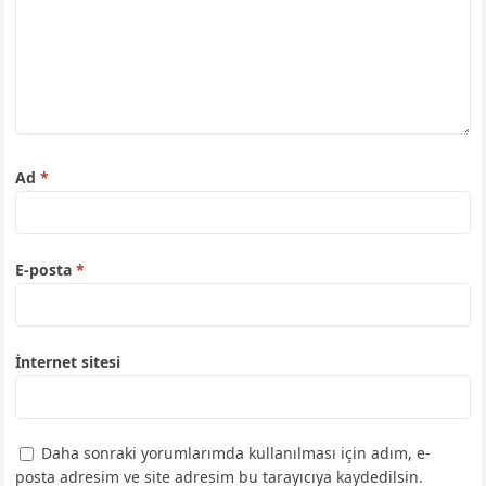
Ad
*
E-posta
*
İnternet sitesi
Daha sonraki yorumlarımda kullanılması için adım, e-
posta adresim ve site adresim bu tarayıcıya kaydedilsin.