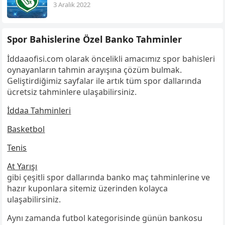
3 Aralık 2022
Spor Bahislerine Özel Banko Tahminler
İddaaofisi.com olarak öncelikli amacımız spor bahisleri
oynayanların tahmin arayışına çözüm bulmak.
Geliştirdiğimiz sayfalar ile artık tüm spor dallarında
ücretsiz tahminlere ulaşabilirsiniz.
İddaa Tahminleri
Basketbol
Tenis
At Yarışı
gibi çeşitli spor dallarında banko maç tahminlerine ve
hazır kuponlara sitemiz üzerinden kolayca
ulaşabilirsiniz.
Aynı zamanda futbol kategorisinde günün bankosu